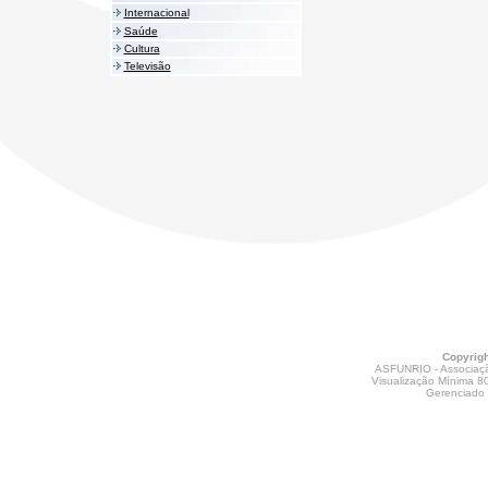
Internacional
Saúde
Cultura
Televisão
Copyrig
ASFUNRIO - Associaç
Visualização Mínima 8
Gerenciado 