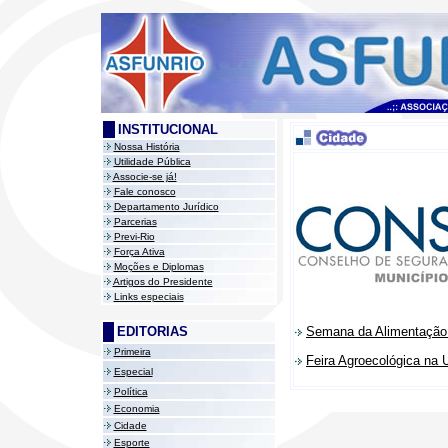
INSTITUCIONAL
.
Nossa História
Utilidade Pública
Associe-se já!
Fale conosco
Departamento Jurídico
Parcerias
Previ-Rio
Força Ativa
Moções e Diplomas
Artigos do Presidente
Links especiais
EDITORIAS
Semana da Alimentação 
.
Primeira
Feira Agroecológica na
Especial
Política
Economia
Cidade
Esporte